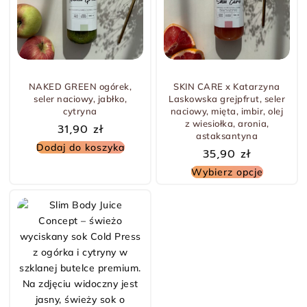
-7% TANIEJ
NAKED GREEN ogórek,
SKIN CARE x Katarzyna
seler naciowy, jabłko,
Laskowska grejpfrut, seler
cytryna
naciowy, mięta, imbir, olej
z wiesiołka, aronia,
31,90
zł
astaksantyna
Dodaj do koszyka
35,90
zł
Wybierz opcje