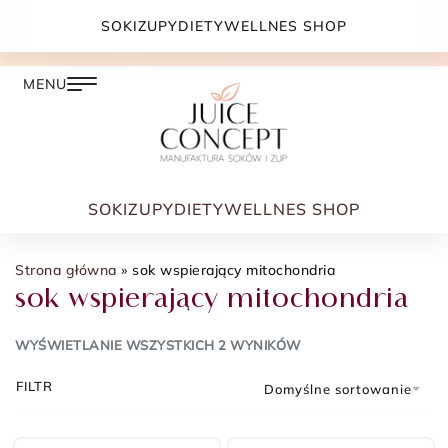
DARMOWA DOSTAWA PRZY ZAMÓWIENIU JUŻ OD
SOKI
ZUPY
DIETY
WELLNES SHOP
399.00 ZŁ
SOKI
ZUPY
DIETY
WELLNES SHOP
Strona główna
»
sok wspierający mitochondria
sok wspierający mitochondria
WYŚWIETLANIE WSZYSTKICH 2 WYNIKÓW
FILTR
Domyślne sortowanie