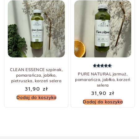
CLEAN ESSENCE szpinak,
Oceniono
5.00
na 5
PURE NATURAL jarmuż,
pomarańcza, jabłko,
pomarańcza, jabłko, korzeń
pietruszka, korzeń selera
selera
31,90
zł
31,90
zł
Dodaj do koszyka
Dodaj do koszyka