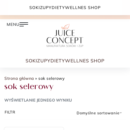
DARMOWA DOSTAWA PRZY ZAMÓWIENIU JUŻ OD
SOKI
ZUPY
DIETY
WELLNES SHOP
399.00 ZŁ
SOKI
ZUPY
DIETY
WELLNES SHOP
Strona główna
»
sok selerowy
sok selerowy
WYŚWIETLANIE JEDNEGO WYNIKU
FILTR
Domyślne sortowanie