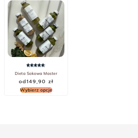
Oceniono
5.00
na 5
Dieta Sokowa Master
od
149,90
zł
Wybierz opcje