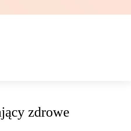
Ł
ający zdrowe