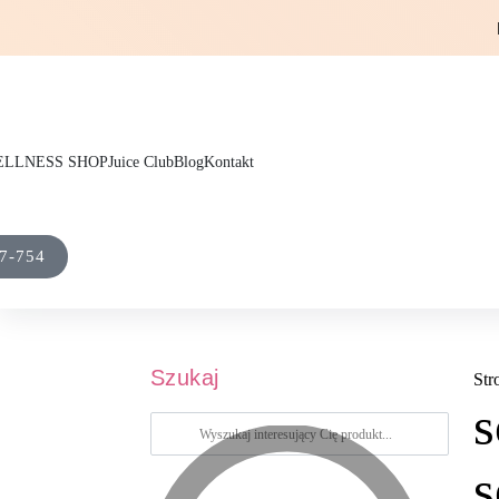
LLNESS SHOP
Juice Club
Blog
Kontakt
7-754
Szukaj
Str
s
s