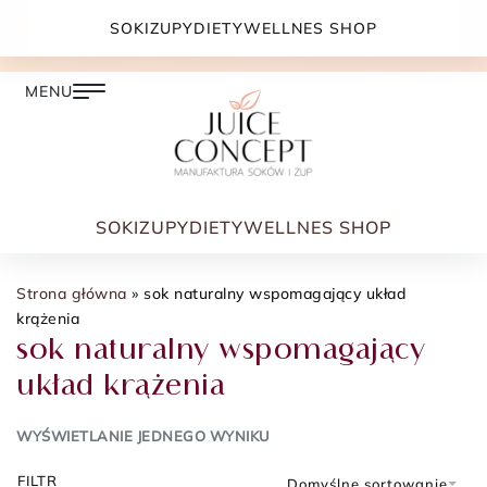
DARMOWA DOSTAWA PRZY ZAMÓWIENIU JUŻ OD
SOKI
ZUPY
DIETY
WELLNES SHOP
399.00 ZŁ
SOKI
ZUPY
DIETY
WELLNES SHOP
Strona główna
»
sok naturalny wspomagający układ
krążenia
sok naturalny wspomagający
układ krążenia
WYŚWIETLANIE JEDNEGO WYNIKU
FILTR
Domyślne sortowanie