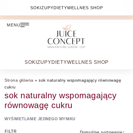
DARMOWA DOSTAWA PRZY ZAMÓWIENIU JUŻ OD
SOKI
ZUPY
DIETY
WELLNES SHOP
399.00 ZŁ
SOKI
ZUPY
DIETY
WELLNES SHOP
Strona główna
»
sok naturalny wspomagający równowagę
cukru
sok naturalny wspomagający
równowagę cukru
WYŚWIETLANIE JEDNEGO WYNIKU
FILTR
Domyślne sortowanie