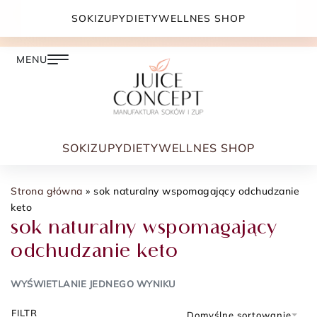
DARMOWA DOSTAWA PRZY ZAMÓWIENIU JUŻ OD
SOKI
ZUPY
DIETY
WELLNES SHOP
399.00 ZŁ
SOKI
ZUPY
DIETY
WELLNES SHOP
Strona główna
»
sok naturalny wspomagający odchudzanie
keto
sok naturalny wspomagający
odchudzanie keto
WYŚWIETLANIE JEDNEGO WYNIKU
FILTR
Domyślne sortowanie