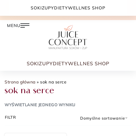
DARMOWA DOSTAWA PRZY ZAMÓWIENIU JUŻ OD
SOKI
ZUPY
DIETY
WELLNES SHOP
399.00 ZŁ
SOKI
ZUPY
DIETY
WELLNES SHOP
Strona główna
»
sok na serce
sok na serce
WYŚWIETLANIE JEDNEGO WYNIKU
FILTR
Domyślne sortowanie