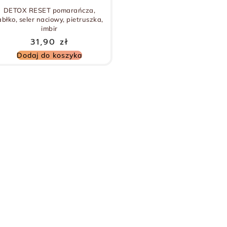
DETOX RESET pomarańcza,
abłko, seler naciowy, pietruszka,
imbir
31,90
zł
Dodaj do koszyka