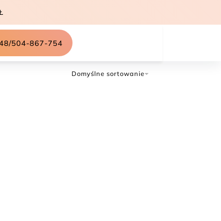
Ł
48/504-867-754
Domyślne sortowanie