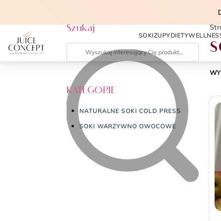
Szukaj
St
SOKI
ZUPY
DIETY
WELLNES
s
WY
KATEGORIE
NATURALNE SOKI COLD PRESS
SOKI WARZYWNO OWOCOWE