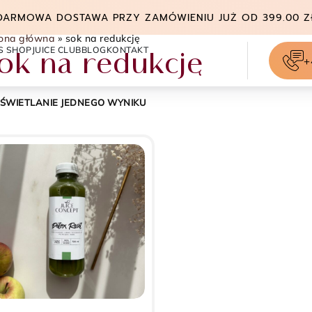
DARMOWA DOSTAWA PRZY ZAMÓWIENIU JUŻ OD 399.00 Z
rona główna
»
sok na redukcję
S SHOP
JUICE CLUB
BLOG
KONTAKT
ok na redukcję
+
ŚWIETLANIE JEDNEGO WYNIKU