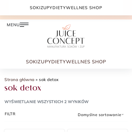
DARMOWA DOSTAWA PRZY ZAMÓWIENIU JUŻ OD
SOKI
ZUPY
DIETY
WELLNES SHOP
399.00 ZŁ
SOKI
ZUPY
DIETY
WELLNES SHOP
Strona główna
»
sok detox
sok detox
WYŚWIETLANIE WSZYSTKICH 2 WYNIKÓW
FILTR
Domyślne sortowanie