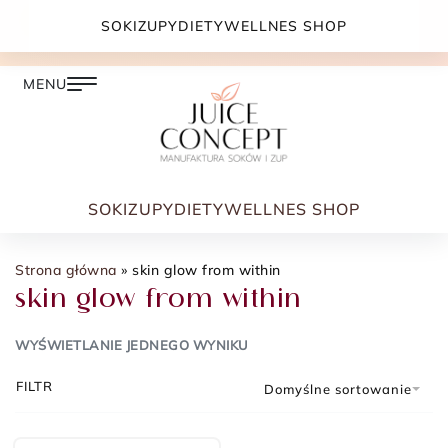
DARMOWA DOSTAWA PRZY ZAMÓWIENIU JUŻ OD
SOKI
ZUPY
DIETY
WELLNES SHOP
399.00 ZŁ
SOKI
ZUPY
DIETY
WELLNES SHOP
Strona główna
»
skin glow from within
skin glow from within
WYŚWIETLANIE JEDNEGO WYNIKU
FILTR
Domyślne sortowanie