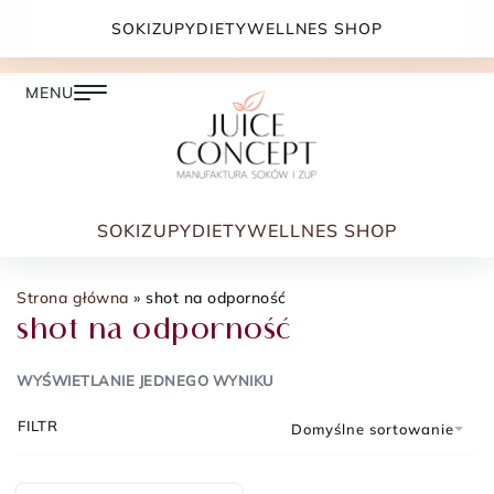
DARMOWA DOSTAWA PRZY ZAMÓWIENIU JUŻ OD
SOKI
ZUPY
DIETY
WELLNES SHOP
399.00 ZŁ
SOKI
ZUPY
DIETY
WELLNES SHOP
Strona główna
»
shot na odporność
shot na odporność
WYŚWIETLANIE JEDNEGO WYNIKU
FILTR
Domyślne sortowanie