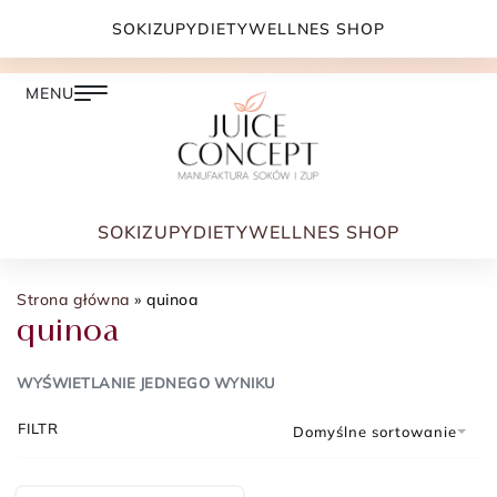
DARMOWA DOSTAWA PRZY ZAMÓWIENIU JUŻ OD
SOKI
ZUPY
DIETY
WELLNES SHOP
399.00 ZŁ
SOKI
ZUPY
DIETY
WELLNES SHOP
Strona główna
»
quinoa
quinoa
WYŚWIETLANIE JEDNEGO WYNIKU
FILTR
Domyślne sortowanie