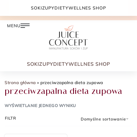
DARMOWA DOSTAWA PRZY ZAMÓWIENIU JUŻ OD
SOKI
ZUPY
DIETY
WELLNES SHOP
399.00 ZŁ
SOKI
ZUPY
DIETY
WELLNES SHOP
Strona główna
»
przeciwzapalna dieta zupowa
przeciwzapalna dieta zupowa
WYŚWIETLANIE JEDNEGO WYNIKU
FILTR
Domyślne sortowanie