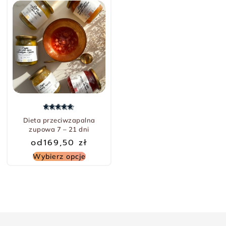
-7% TANIEJ
Oceniono
5.00
na 5
Dieta przeciwzapalna
zupowa 7 – 21 dni
od
169,50
zł
Wybierz opcje