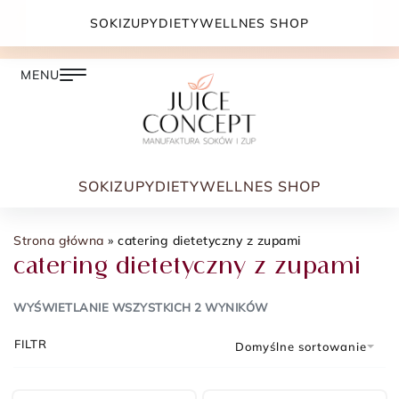
DARMOWA DOSTAWA PRZY ZAMÓWIENIU JUŻ OD
SOKI
ZUPY
DIETY
WELLNES SHOP
399.00 ZŁ
SOKI
ZUPY
DIETY
WELLNES SHOP
Strona główna
»
catering dietetyczny z zupami
catering dietetyczny z zupami
WYŚWIETLANIE WSZYSTKICH 2 WYNIKÓW
FILTR
Domyślne sortowanie