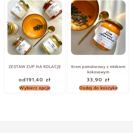
-5% TANIEJ
ZESTAW ZUP NA KOLACJE
Krem pomidorowy z mlekiem
kokosowym
od
191,40
zł
33,90
zł
Wybierz opcje
Dodaj do koszyka