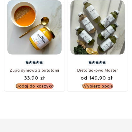
Oceniono
5.00
na 5
Oceniono
5.00
na 5
Zupa dyniowa z batatami
Dieta Sokowa Master
33,90
zł
od
149,90
zł
Dodaj do koszyka
Wybierz opcje