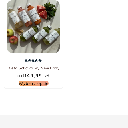
Oceniono
5.00
na 5
Dieta Sokowa My New Body
od
149,99
zł
Wybierz opcje