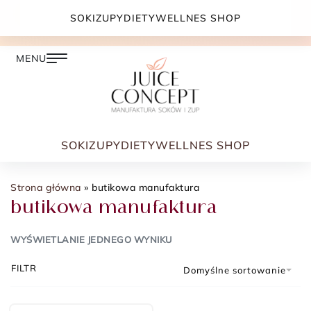
DARMOWA DOSTAWA PRZY ZAMÓWIENIU JUŻ OD
SOKI
ZUPY
DIETY
WELLNES SHOP
399.00 ZŁ
SOKI
ZUPY
DIETY
WELLNES SHOP
Strona główna
»
butikowa manufaktura
butikowa manufaktura
WYŚWIETLANIE JEDNEGO WYNIKU
FILTR
Domyślne sortowanie