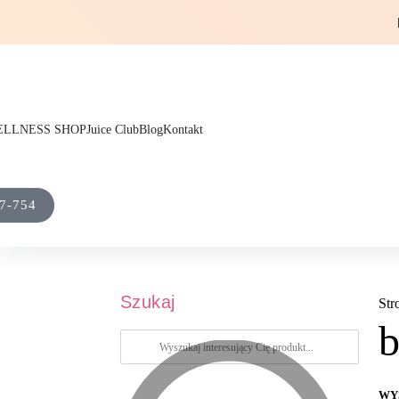
LLNESS SHOP
Juice Club
Blog
Kontakt
7-754
Szukaj
Str
b
WY