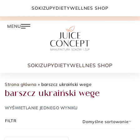
DARMOWA DOSTAWA PRZY ZAMÓWIENIU JUŻ OD
SOKI
ZUPY
DIETY
WELLNES SHOP
399.00 ZŁ
SOKI
ZUPY
DIETY
WELLNES SHOP
Strona główna
»
barszcz ukraiński wege
barszcz ukraiński wege
WYŚWIETLANIE JEDNEGO WYNIKU
FILTR
Domyślne sortowanie