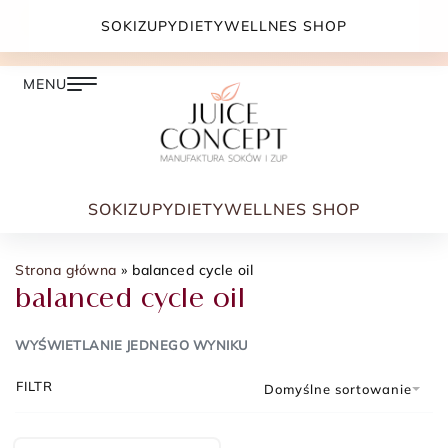
DARMOWA DOSTAWA PRZY ZAMÓWIENIU JUŻ OD
SOKI
ZUPY
DIETY
WELLNES SHOP
399.00 ZŁ
SOKI
ZUPY
DIETY
WELLNES SHOP
Strona główna
»
balanced cycle oil
balanced cycle oil
WYŚWIETLANIE JEDNEGO WYNIKU
FILTR
Domyślne sortowanie