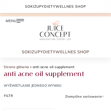
DARMOWA DOSTAWA PRZY ZAMÓWIENIU JUŻ OD
SOKI
ZUPY
DIETY
WELLNES SHOP
399.00 ZŁ
SOKI
ZUPY
DIETY
WELLNES SHOP
Strona główna
»
anti acne oil supplement
anti acne oil supplement
WYŚWIETLANIE JEDNEGO WYNIKU
FILTR
Domyślne sortowanie