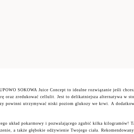
KOWA Juice Concept to idealne rozwiązanie jeśli chcesz ocz
ę oraz zredukować cellulit. Jest to delikatniejsza alternatywa w 
rzy powinni utrzymywać niski poziom glukozy we krwi. A dodatkowo 
cego układ pokarmowy i pozwalającego zgubić kilka kilogramów! Ta
enie, a także głębokie odżywienie Twojego ciała. Rekomendowany 