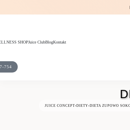
LLNESS SHOP
Juice Club
Blog
Kontakt
7-754
D
JUICE CONCEPT
›
DIETY
›
DIETA ZUPOWO SOK