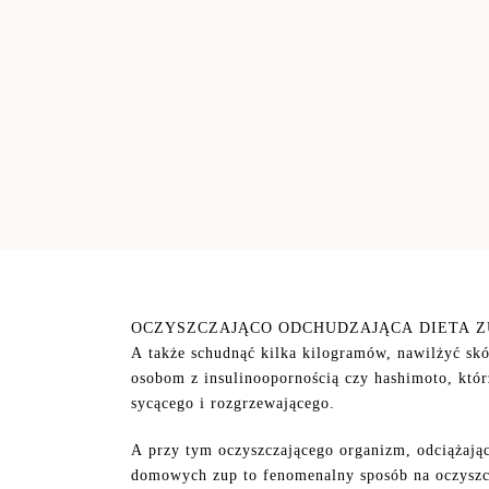
OCZYSZCZAJĄCO ODCHUDZAJĄCA DIETA ZUPOWO SO
A także schudnąć kilka kilogramów, nawilżyć skór
osobom z insulinoopornością czy hashimoto, któ
sycącego i rozgrzewającego.
A przy tym oczyszczającego organizm, odciążają
domowych zup to fenomenalny sposób na oczyszcz