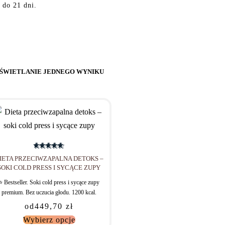
 do 21 dni.
ŚWIETLANIE JEDNEGO WYNIKU
-5% TANIEJ
Oceniono
5.00
na 5
IETA PRZECIWZAPALNA DETOKS –
SOKI COLD PRESS I SYCĄCE ZUPY
⭐️ Bestseller. Soki cold press i sycące zupy
premium. Bez uczucia głodu. 1200 kcal.
od
449,70
zł
Wybierz opcje